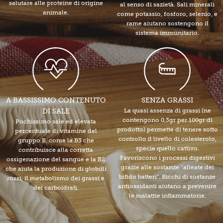
salutare alle proteine di origine
al senso di sazietà. Sali minerali
animale.
come potassio, fosforo, selenio, e
rame aiutano sostengono il
sistema immunitario.
A BASSISSIMO CONTENUTO
SENZA GRASSI
DI SALE
La quasi assenza di grassi (ne
contengono 0,3gr per 100gr di
Pochissimo sale ed elevata
prodotto) permette di tenere sotto
percentuale di vitamine del
controllo il livello di colesterolo,
gruppo B, come la B3 che
specie quello cattivo.
contribuisce alla corretta
Favoriscono i processi digestivi
ossigenazione del sangue e la B2
grazie alle sostanze “alleate dei
che aiuta la produzione di globuli
bifido batteri”. Ricchi di sostanze
rossi, il metabolismo dei grassi e
antiossidanti aiutano a prevenire
dei carboidrati.
le malattie infiammatorie.